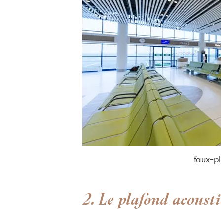
faux-p
2. Le plafond acoust