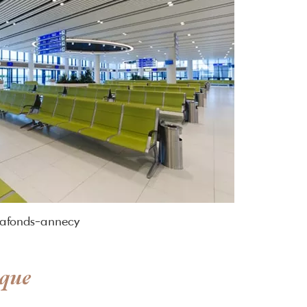
lafonds-annecy
ique