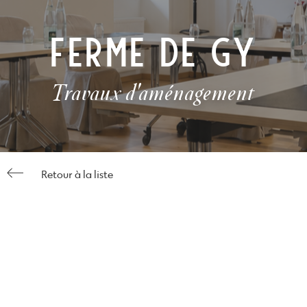
content
FERME DE GY
Travaux d'aménagement
Retour à la liste