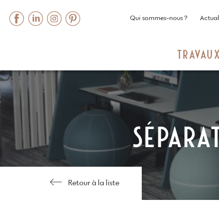
Qui sommes-nous ?
Actual
TRAVAU
Skip
to
content
SÉPARA
Retour à la liste