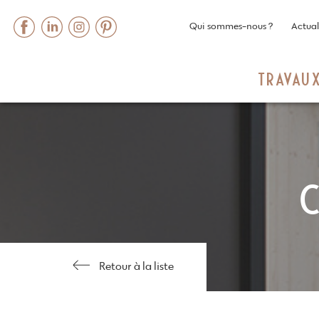
Qui sommes-nous ?
Actual
TRAVAU
Skip
to
content
C
Retour à la liste