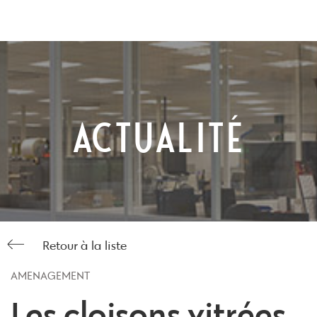
Skip
to
content
ACTUALITÉ
Retour à la liste
AMÉNAGEMENT
Les cloisons vitrées,